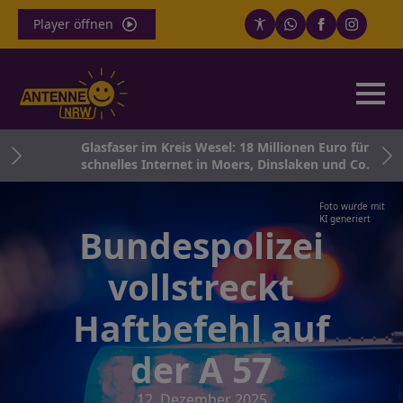
Player öffnen
tes
Glasfaser im Kreis Wesel: 18 Millionen Euro für
schnelles Internet in Moers, Dinslaken und Co.
Foto wurde mit
KI generiert
Bundespolizei
vollstreckt
Haftbefehl auf
der A 57
12. Dezember 2025