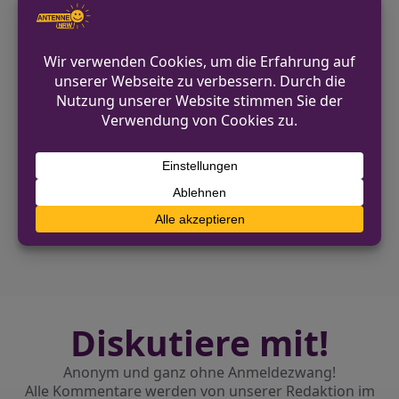
Bundespolizeiinspektion in Kleve
gebracht. Er muss nun eine
Restersatzfreiheitsstrafe von 10 Tagen
in einer Justizvollzugsanstalt verbüßen.
VORHERIGER BEITRAG
Polizei sucht Zeugen nach Verkehrsunfall in
Freudenberg
NÄCHSTER BEITRAG
Drogen, Waffen und gestohlener E-Scooter
in Spielothek entdeckt
Diskutiere mit!
Anonym und ganz ohne Anmeldezwang!
Alle Kommentare werden von unserer Redaktion im