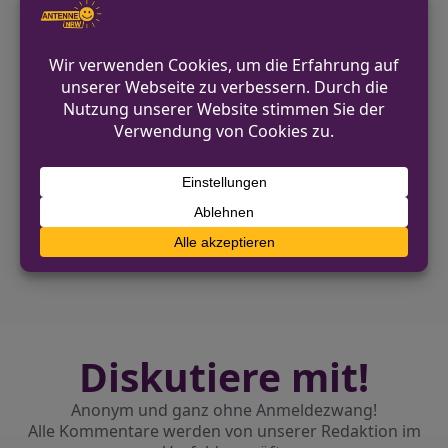
Allgemeine Kontaktmöglichkeiten
finden sich auf der offiziellen Webseite
der Polizei Coesfeld
coesfeld.polizei.nrw
.
VORHERIGER BEITRAG
Lebensgefährliche Gleisüberschreitung am
Bonner Hauptbahnhof
NÄCHSTER BEITRAG
Dülmen: E-Scooter-Fahrerin alkoholisiert
unterwegs
Diskutiere mit!
Anonym und ganz ohne Anmeldezwang!
Alle Kommentare werden von unserer Redaktion im