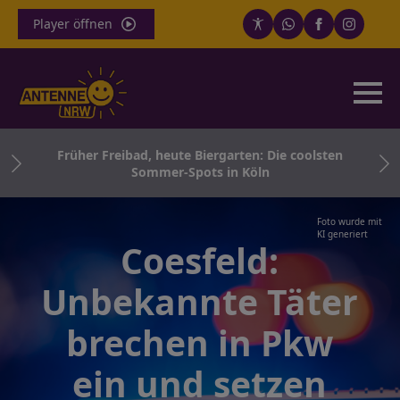
Player öffnen
Früher Freibad, heute Biergarten: Die coolsten
Sommer-Spots in Köln
Foto wurde mit
KI generiert
Coesfeld:
Unbekannte Täter
brechen in Pkw
ein und setzen