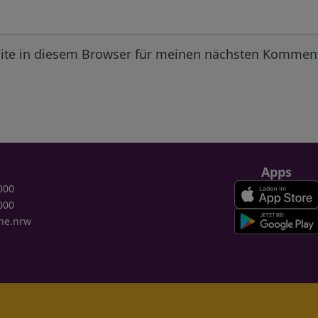
ite in diesem Browser für meinen nächsten Komment
Apps
000
000
ne.nrw