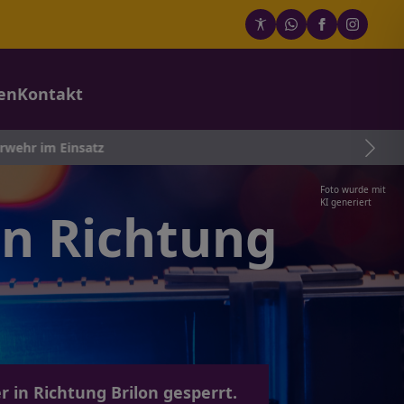
en
Kontakt
atz
Foto wurde mit
KI generiert
in Richtung
 in Richtung Brilon gesperrt.