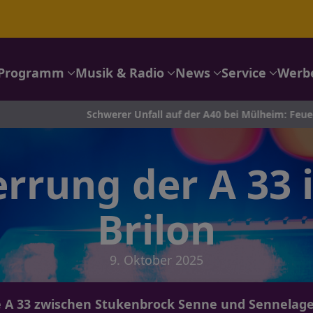
Programm
Musik & Radio
News
Service
Werb
Schwerer Unfall auf der A40 bei Mülheim: Feuerwehr im Eins
errung der A 33 
Brilon
9. Oktober 2025
ie A 33 zwischen Stukenbrock Senne und Sennelager