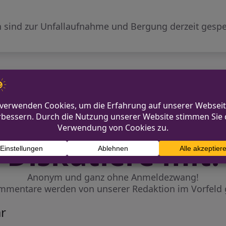
 sind zur Unfallaufnahme und Bergung derzeit gespe
len
Drei Handtasc
Diskutiere mit!
Anonym und ganz ohne Anmeldezwang!
mmentare werden von unserer Redaktion im Vorfeld 
r