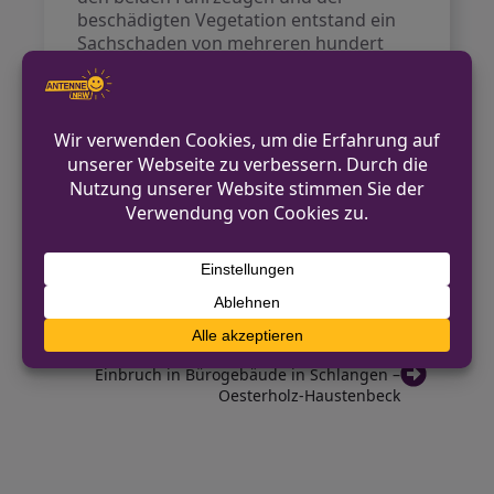
beschädigten Vegetation entstand ein
Sachschaden von mehreren hundert
Euro.
Das Verkehrskommissariat hat im Zuge
dessen Ermittlungen wegen
unerlaubten Entfernens vom Unfallort
sowie wegen Trunkenheit im Verkehr
aufgenommen.
VORHERIGER BEITRAG
Detmold: Ladendieb mit Cuttermesser
festgenommen
NÄCHSTER BEITRAG
Einbruch in Bürogebäude in Schlangen –
Oesterholz-Haustenbeck