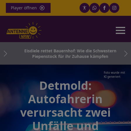
Player öffnen
Eisdiele rettet Bauernhof: Wie die Schwestern
Piepenstock für ihr Zuhause kämpfen
Foto wurde mit
KI generiert
Detmold:
Autofahrerin
verursacht zwei
Unfälle und