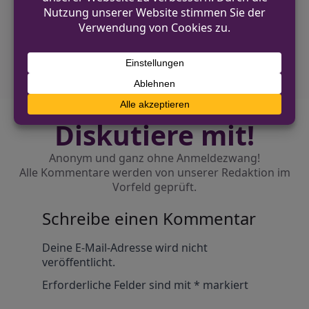
Heiden
NÄCHSTER BEITRAG
Mercedes-Sprinter in Harsewinkel gestohlen
Diskutiere mit!
Anonym und ganz ohne Anmeldezwang!
Alle Kommentare werden von unserer Redaktion im
Vorfeld geprüft.
Schreibe einen Kommentar
Alternative:
Deine E-Mail-Adresse wird nicht
veröffentlicht.
Erforderliche Felder sind mit
*
markiert