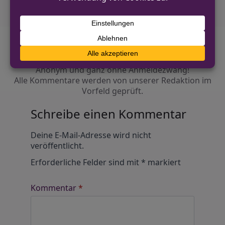
Diskutiere mit!
Anonym und ganz ohne Anmeldezwang!
Alle Kommentare werden von unserer Redaktion im
Vorfeld geprüft.
Schreibe einen Kommentar
Alternative:
Deine E-Mail-Adresse wird nicht
veröffentlicht.
Erforderliche Felder sind mit
*
markiert
Kommentar
*