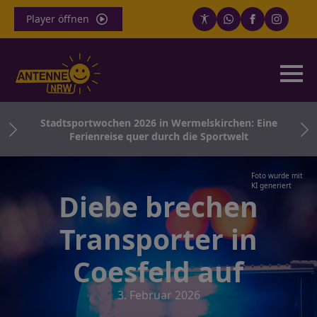
Player öffnen
n
Stadtsportwochen 2026 in Wermelskirchen: Eine
Ferienreise quer durch die Sportwelt
Foto wurde mit
KI generiert
Diebe brechen
Transporter in
Coesfeld auf
3. Februar 2026