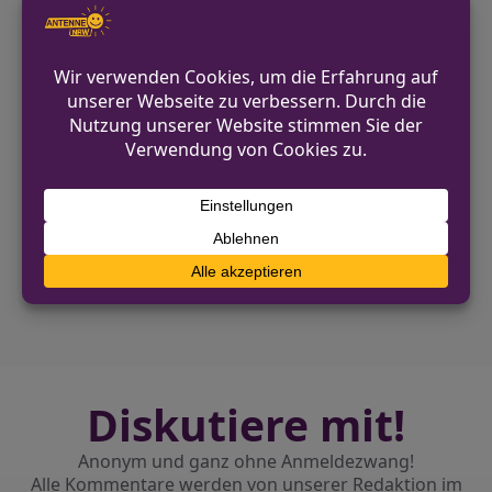
Mitarbeiter die Diebin schließlich der
Polizei übergeben.
Die Frau sieht nun einer Anzeige
entgegen.
VORHERIGER BEITRAG
Einbruch in Lagerräume einer Firma in
Viersen
NÄCHSTER BEITRAG
Seniorin in Viersen von Betrügern bestohlen
Diskutiere mit!
Anonym und ganz ohne Anmeldezwang!
Alle Kommentare werden von unserer Redaktion im