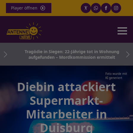
Player öffnen
für
Tragödie in Siegen: 22-Jährige tot in Wohnung
aufgefunden – Mordkommission ermittelt
Foto wurde mit
KI generiert
Diebin attackiert
Supermarkt-
Mitarbeiter in
Duisburg