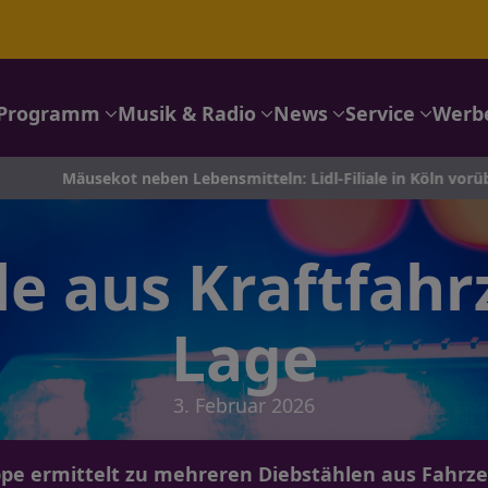
Programm
Musik & Radio
News
Service
Werb
ekot neben Lebensmitteln: Lidl-Filiale in Köln vorübergehend g
le aus Kraftfahr
Lage
3. Februar 2026
ippe ermittelt zu mehreren Diebstählen aus Fahrz