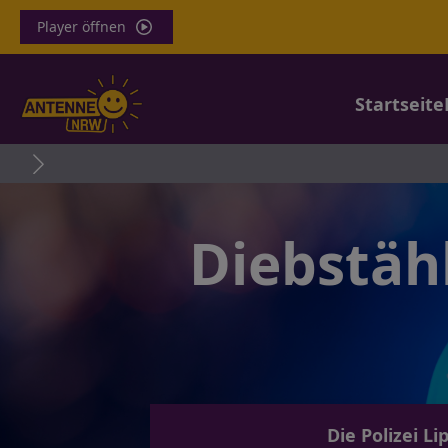
Player öffnen
Startseite
Mäus
Diebstäh
Die Polizei L