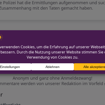
 Polizei hat die Ermittlungen aufgenommen und suc
 Zusammenhang mit den Taten gemacht haben.
Auffahrunfall in Hagen
Diskutiere mit!
Anonym und ganz ohne Anmeldezwang!
mmentare werden von unserer Redaktion im Vorfeld 
r
öffentlicht.