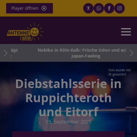
Player öffnen
chlägt
Nobiko in Köln-Kalk: Frische Udon und echtes
atz
Japan-Feeling
Foto wurde mit
KI generiert
Diebstahlsserie in
Ruppichteroth
und Eitorf
19. September 2025