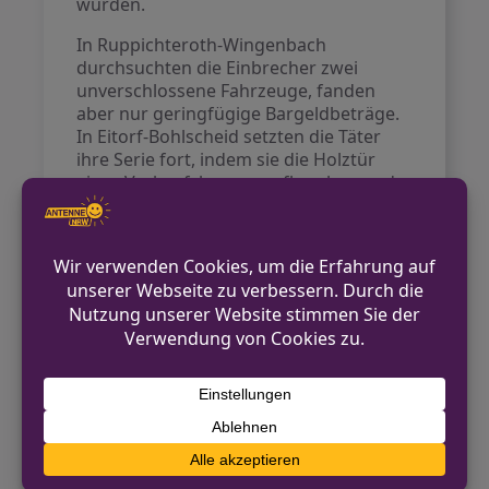
wurden.
In Ruppichteroth-Wingenbach
durchsuchten die Einbrecher zwei
unverschlossene Fahrzeuge, fanden
aber nur geringfügige Bargeldbeträge.
In Eitorf-Bohlscheid setzten die Täter
ihre Serie fort, indem sie die Holztür
eines Verkaufshauses aufbrachen und
eine Kaffeekasse sowie Wechselgeld im
Wert von 150 Euro stahlen. Zudem
wurden die Scheiben von zwei
Fahrzeugen eingeschlagen, wobei aus
einem Fahrzeug ein Laptop entwendet
wurde.
Die Polizei hat die Ermittlungen
aufgenommen und sich bei den
Tatorten nach Spuren umgesehen.
Zeugen, die Hinweise zu den Tätern
geben können, werden gebeten, sich
bei der Polizei zu melden.