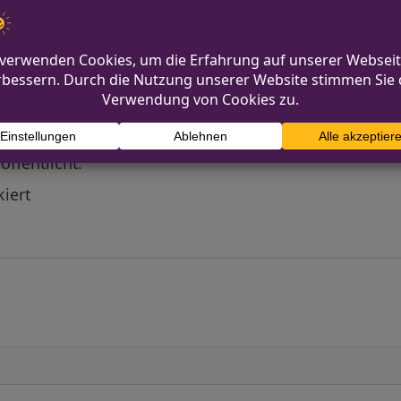
Diskutiere mit!
Anonym und ganz ohne Anmeldezwang!
mmentare werden von unserer Redaktion im Vorfeld 
r
öffentlicht.
iert