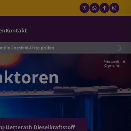
en
Kontakt
ste prüfen
Foto wurde mit
KI generiert
raktoren
g-Uetterath Dieselkraftstoff