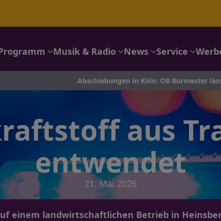
Programm
Musik & Radio
News
Service
Werb
Abschiebungen in Köln: OB Burmester lässt die Coesfeld-Li
raftstoff aus T
entwendet
21. Mai 2026
f einem landwirtschaftlichen Betrieb in Heinsber