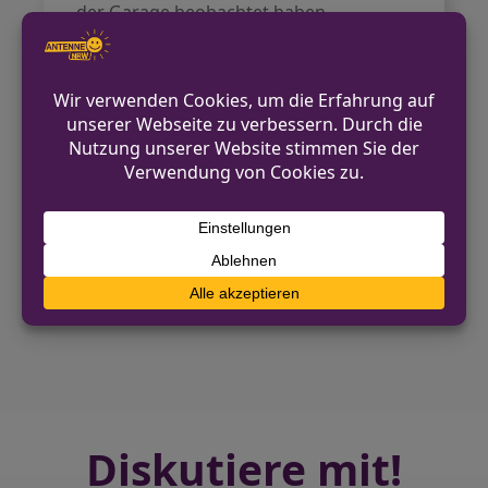
der Garage beobachtet haben.
Allgemeine Kontaktmöglichkeiten
finden sich auf der offiziellen Webseite
der Polizei Wesel
https://wesel.polizei.nrw.
VORHERIGER BEITRAG
Ennigerloh: Geparkter Opel angefahren und
Verursacher geflüchtet
NÄCHSTER BEITRAG
Pedelec-Fahrer nach Zusammenstoß mit
Auto schwer verletzt
Diskutiere mit!