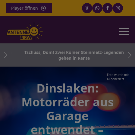
Player öffnen
izei
Tschüss, Dom! Zwei Kölner Steinmetz-Legenden
gehen in Rente
Foto wurde mit
KI generiert
Dinslaken:
Motorräder aus
Garage
entwendet –