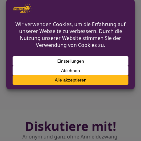
Haare und trug eine weiße Daunenjacke
sowie eine schwarze Hose.
Die Polizei bittet um Hinweise zu den
Einbrüchen.
VORHERIGER BEITRAG
FW Pulheim: Feuer in Pulheimer
Schulgebäude
NÄCHSTER BEITRAG
Polizei durchsucht Gebäude in NRW wegen
Verdacht auf Cannabis-Anbau
Diskutiere mit!
Anonym und ganz ohne Anmeldezwang!