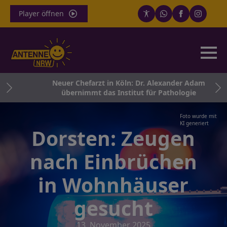
Player öffnen
und
Neuer Chefarzt in Köln: Dr. Alexander Adam
übernimmt das Institut für Pathologie
Foto wurde mit
KI generiert
Dorsten: Zeugen
nach Einbrüchen
in Wohnhäuser
gesucht
13. November 2025