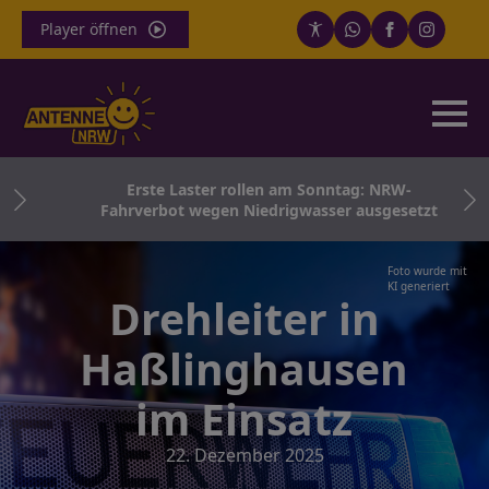
Player öffnen
ten
Erste Laster rollen am Sonntag: NRW-
Fahrverbot wegen Niedrigwasser ausgesetzt
Foto wurde mit
KI generiert
Drehleiter in
Haßlinghausen
im Einsatz
22. Dezember 2025