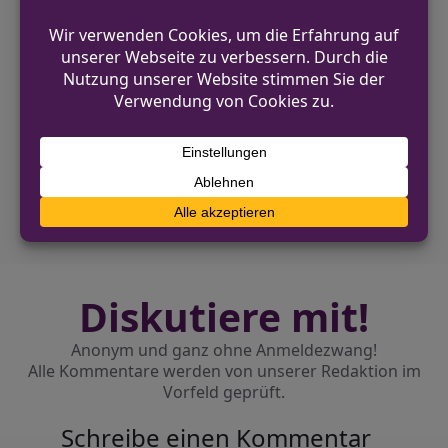
VORHERIGER BEITRAG
52-Jähriger stirbt nach Polizeieinsatz in
Köln-Nippes
NÄCHSTER BEITRAG
Zwei Personen nach Verkehrsunfall in
Mönchengladbach leicht verletzt
Diskutiere mit!
Anonym und ganz ohne Anmeldezwang!
Alle Kommentare werden von unserer Redaktion im
Vorfeld geprüft.
Schreibe einen Kommentar