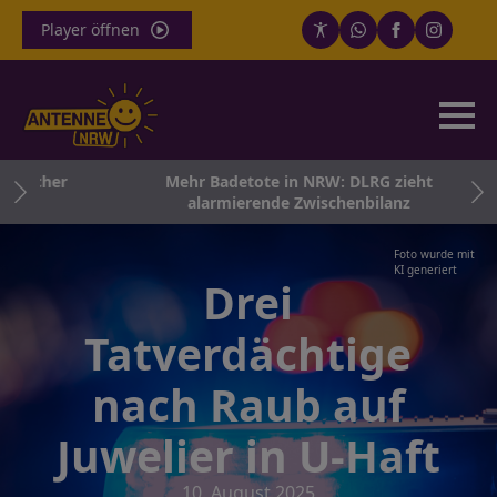
Player öffnen
rlicher
Mehr Badetote in NRW: DLRG zieht
alarmierende Zwischenbilanz
Foto wurde mit
KI generiert
Drei
Tatverdächtige
nach Raub auf
Juwelier in U-Haft
10. August 2025