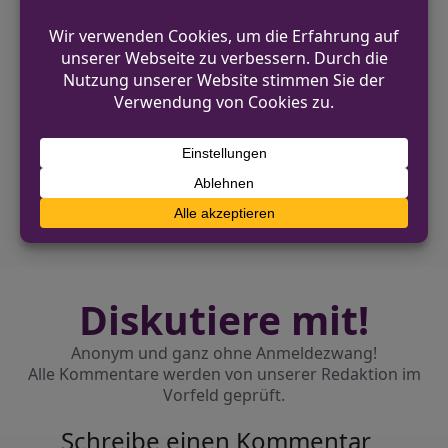
der Polizei Coesfeld
coesfeld.polizei.nrw
.
VORHERIGER BEITRAG
Hochwertiges Auto in Dortmund durch
Schüsse beschädigt
NÄCHSTER BEITRAG
Reisehinweise der Bundespolizei für den
Flughafen Düsseldorf
Diskutiere mit!
Anonym und ganz ohne Anmeldezwang!
Alle Kommentare werden von unserer Redaktion im
Vorfeld geprüft.
Schreibe einen Kommentar