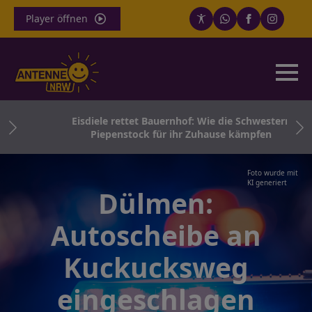
Player öffnen
n
Eisdiele rettet Bauernhof: Wie die Schwestern
Piepenstock für ihr Zuhause kämpfen
Foto wurde mit
KI generiert
Dülmen:
Autoscheibe an
Kuckucksweg
eingeschlagen