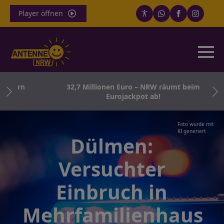
Player öffnen
rborn
32,7 Millionen Euro – NRW räumt beim
f
Eurojackpot ab!
Foto wurde mit
KI generiert
Dülmen:
Versuchter
Einbruch in
Mehrfamilienhaus