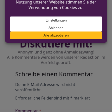
NÄCHSTER BEITRAG
Einbruch in Einfamilienhaus in Borken
Diskutiere mit!
Anonym und ganz ohne Anmeldezwang!
Alle Kommentare werden von unserer Redaktion im
Vorfeld geprüft.
Schreibe einen Kommentar
Alternative:
Deine E-Mail-Adresse wird nicht
veröffentlicht.
Erforderliche Felder sind mit
*
markiert
Kommentar
*