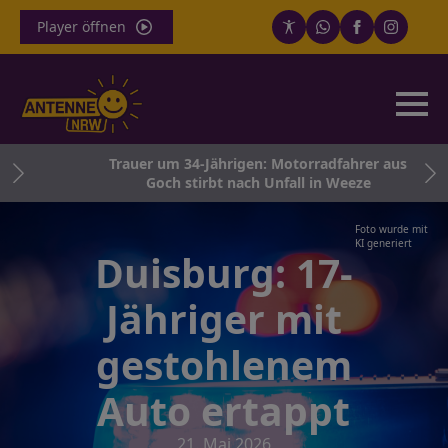
Player öffnen
i
Trauer um 34-Jährigen: Motorradfahrer aus
Goch stirbt nach Unfall in Weeze
Foto wurde mit
KI generiert
Duisburg: 17-
Jähriger mit
gestohlenem
Auto ertappt
21. Mai 2026