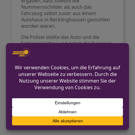
ergaben, dass sowohl die
Nummernschilder als auch das
Fahrzeug selbst zuvor aus einem
Autohaus in Recklinghausen gestohlen
worden waren.
Die Polizei stellte das Auto und die
Schlüssel sicher und nahm die Insassen
zur Polizeiinspektion Hamborn, wo
deren Identitäten festgestellt wurden.
Der 17-jährige Fahrer erhielt eine
Anzeige wegen Fahrens ohne
Fahrerlaubnis und eine
Ordnungswidrigkeitenanzeige wegen
des Rotlichtverstoßes. Die
Straßenverkehrsbehörde wurde
informiert. Die laufenden Ermittlungen
sollen klären, ob die Jugendlichen in den
Diebstahl verwickelt sind.