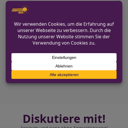
Krankenhaus gebracht, während ihm
die Weiterfahrt untersagt wurde. Der
Vorfall hat nun ein
Ordnungswidrigkeitenverfahren zur
Folge.
VORHERIGER BEITRAG
Verkehrsunfallflucht auf dem Rurufer-
Radweg – Polizei sucht Hundehalter
NÄCHSTER BEITRAG
Geldbörse aus Pkw in Heinsberg-Kempen
entwendet
Diskutiere mit!