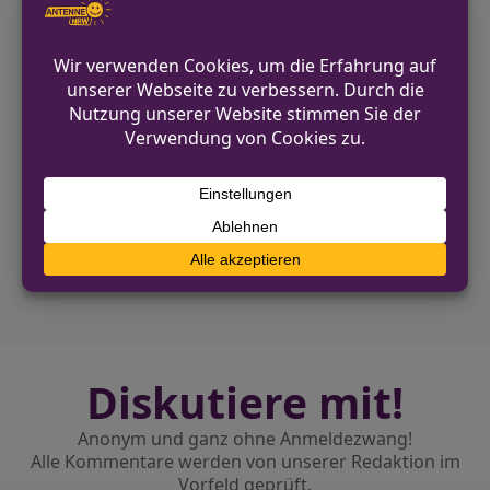
und sucht dringend nach Zeugen, die
Informationen zur Tat oder zur Gruppe
liefern können.
VORHERIGER BEITRAG
Diebe entwendeten 35 Whisky- und
Weinflaschen in Bonn-Duisdorf
NÄCHSTER BEITRAG
Einbruch in Geldern: Unbekannte
entwenden Metalle
Diskutiere mit!
Anonym und ganz ohne Anmeldezwang!
Alle Kommentare werden von unserer Redaktion im
Vorfeld geprüft.