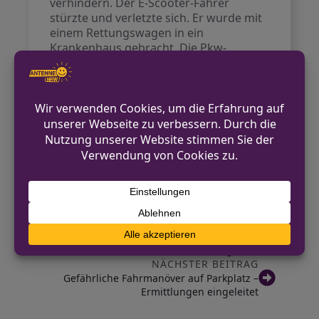
verhindern. Der E-Scooter-Fahrer
stürzte und verletzte sich. Er wurde mit
einem Rettungswagen in ein
Krankenhaus gebracht. Die Pkw-
Fahrerin blieb hingegen unverletzt.
Bei dem Mann wurde ein freiwilliger
Drogentest durchgeführt, der positiv
ausfiel. Daraufhin wurde ihm von den
Einsatzkräften eine Blutprobe
entnommen. Gegen ihn wurde eine
Anzeige wegen
Straßenverkehrsgefährdung erstellt.
VORHERIGER BEITRAG
Bad Salzuflen: Tankstellen-Räuber gefasst
NÄCHSTER BEITRAG
Gefährliche Fahrmanöver auf Parkplatz –
Ermittlungen eingeleitet