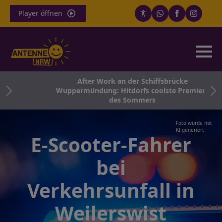
Player öffnen
After Work an der Schiffsbrücke
in
Wuppermündung: Hitdorfs coolste Premiere
e
des Sommers
Foto wurde mit
KI generiert
E-Scooter-Fahrer
bei
Verkehrsunfall in
Weilerswist