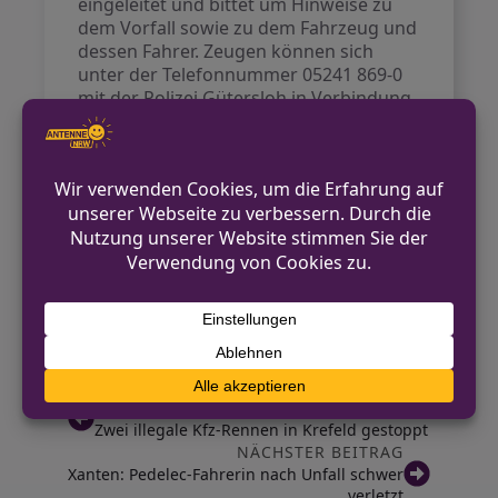
eingeleitet und bittet um Hinweise zu
dem Vorfall sowie zu dem Fahrzeug und
dessen Fahrer. Zeugen können sich
unter der Telefonnummer 05241 869-0
mit der Polizei Gütersloh in Verbindung
setzen.
Kontakt für Hinweise /
Pressestelle
Polizei Gütersloh
05241 869-0
pressestelle.guetersloh@polizei.nrw.de
https://guetersloh.polizei.nrw/
VORHERIGER BEITRAG
Zwei illegale Kfz-Rennen in Krefeld gestoppt
NÄCHSTER BEITRAG
Xanten: Pedelec-Fahrerin nach Unfall schwer
verletzt