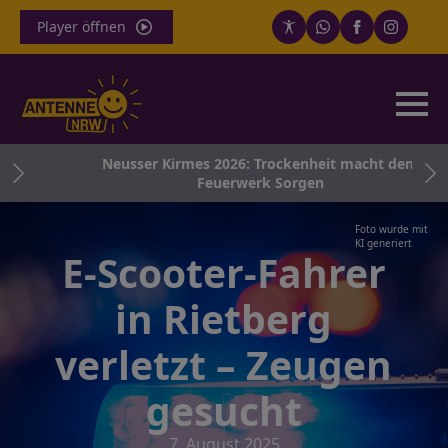
Player öffnen
ng
Neusser Kirmes 2026: Trockenheit macht dem
Feuerwerk Sorgen
Foto wurde mit
KI generiert
E-Scooter-Fahrer
in Rietberg
verletzt – Zeugen
gesucht
7. August 2025