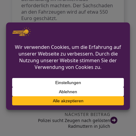
erforderlich machten. Der Sachschaden
an den Fahrzeugen wird auf etwa 550
Euro geschätzt.
Kontakt für Hinweise /
Pressestelle
Polizei Düren
02421 949-1100
pressestelle.dueren@polizei.nrw.de
https://dueren.polizei.nrw/
VORHERIGER BEITRAG
Verkehrsunfall unter Alkoholeinwirkung in
Kreuzau
NÄCHSTER BEITRAG
Polizei sucht Zeugen nach gelösten
Radmuttern in Jülich