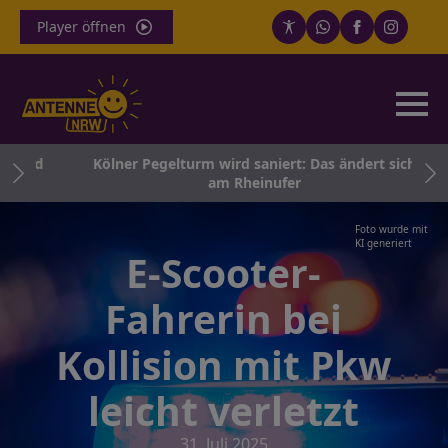
Player öffnen
 und
Kölner Pegelturm wird saniert: Das ändert sich
am Rheinufer
Foto wurde mit
KI generiert
E-Scooter-
Fahrerin bei
Kollision mit Pkw
leicht verletzt
31. Juli 2025