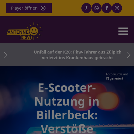
Player öffnen
n im
Unfall auf der K20: Pkw-Fahrer aus Zülpich
verletzt ins Krankenhaus gebracht
Foto wurde mit
KI generiert
E-Scooter-
Nutzung in
Billerbeck:
Verstöße