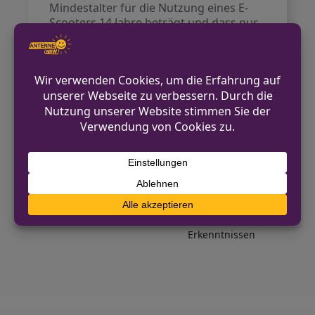
Mindestalter für die Nutzung eines E-
Scooters 14 Jahre beträgt und dass nur
eine Person gleichzeitig befördert
werden darf. Außerdem unterliegen E-
Scooter der Versicherungspflicht und
benötigen eine aktive
Versicherungsplakette.
VORHERIGER BEITRAG
Köln-Niehl: 44-Jähriger vor Tankstelle
attackiert – Öffentlichkeitsfahndung
NÄCHSTER BEITRAG
Ennepetal: Verkehrskontrolle führt zu
Festnahmen und wesentlichen
Erkenntnissen