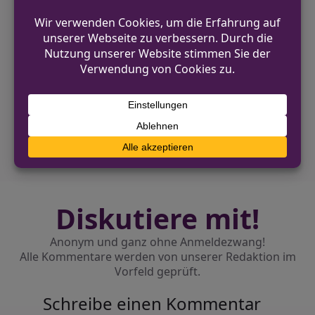
VORHERIGER BEITRAG
Werkzeuge aus Firma in Gütersloh
gestohlen
NÄCHSTER BEITRAG
Motorradfahrer bei Verkehrsunfall in Kerpen
schwer verletzt
Diskutiere mit!
Anonym und ganz ohne Anmeldezwang!
Alle Kommentare werden von unserer Redaktion im
Vorfeld geprüft.
Schreibe einen Kommentar