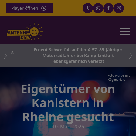
Player öffnen
Erneut Schwerfall auf der A 57: 85-Jähriger
 2028
Motorradfahrer bei Kamp-Lintfort
lebensgefährlich verletzt
Foto wurde mit
KI generiert
Eigentümer von
Kanistern in
Rheine gesucht
10. März 2026