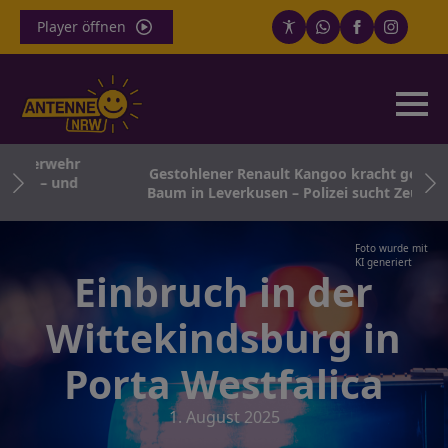
Player öffnen
uerwehr
Gestohlener Renault Kangoo kracht gegen
d – und
Baum in Leverkusen – Polizei sucht Zeugen
Foto wurde mit
KI generiert
Einbruch in der
Wittekindsburg in
Porta Westfalica
1. August 2025