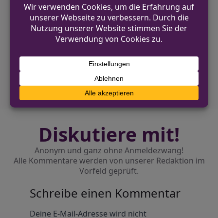
VORHERIGER BEITRAG
Polizei Mettmann: Verkehrsunfallfluchten im
Kreisgebiet
NÄCHSTER BEITRAG
Sechs Fahrräder bei Schwerpunktkontrolle
sichergestellt
Diskutiere mit!
Anonym und ganz ohne Anmeldezwang!
Alle Kommentare werden von unserer Redaktion im
Vorfeld geprüft.
Schreibe einen Kommentar
Alternative:
Deine E-Mail-Adresse wird nicht