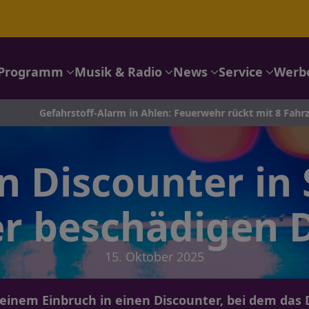
Programm
Musik & Radio
News
Service
Werb
Gefahrstoff-Alarm in Ahlen: Feuerwehr rückt mit 8 Fahrzeugen 
n Discounter in
er beschädigen 
15. Oktober 2025
einem Einbruch in einen Discounter, bei dem das