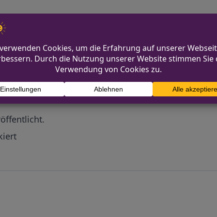
Diskutiere mit!
Anonym und ganz ohne Anmeldezwang!
mmentare werden von unserer Redaktion im Vorfeld 
r
öffentlicht.
iert