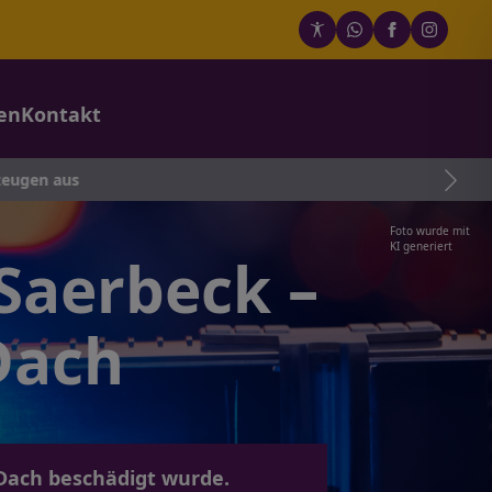
en
Kontakt
aus
Foto wurde mit
KI generiert
 Saerbeck –
Dach
 Dach beschädigt wurde.