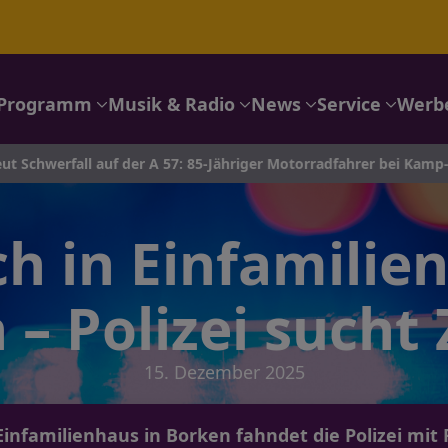
Programm
Musik & Radio
News
Service
Werb
l auf der A 57: 85-Jähriger Motorradfahrer bei Kamp-Lintfort lebe
h in Einfamilie
 – Polizei sucht
15. Dezember 2025
Einfamilienhaus in Borken fahndet die Polizei mi