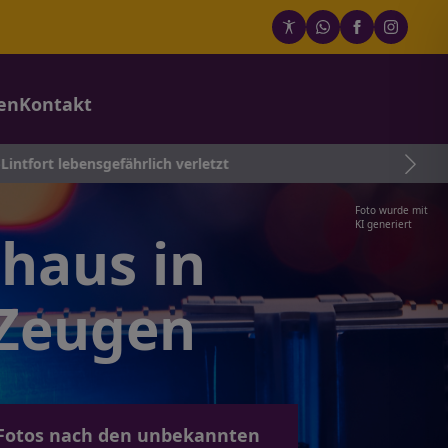
en
Kontakt
nsgefährlich verletzt
Foto wurde mit
KI generiert
nhaus in
 Zeugen
t Fotos nach den unbekannten