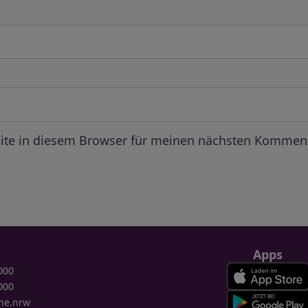
ite in diesem Browser für meinen nächsten Komment
Apps
000
000
ne.nrw