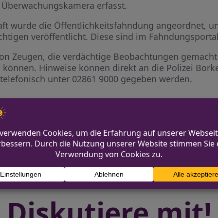
r Überwachungskamera erfasst.
ft wurde die Öffentlichkeitsfahndung angeordnet, und
tigen veröffentlicht. Diese sind im Fahndungsportal 
e von Zeugen, die verdächtige Beobachtungen gemach
können. Hinweise können direkt an die Polizei Bork
r telefonisch unter 02861 9000 gegeben werden.
Versuchter Raub auf Taxifah
rogeneinfluss festgestellt
Diskutiere mit!