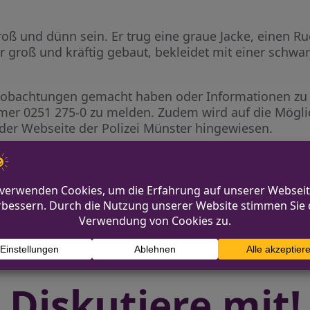
groß und dünn sein. Er trug eine graue Jacke, einen 
r groß und kräftig gebaut, bekleidet mit einer schwar
e Beobachtungen gemacht haben oder Informationen z
mer 0251 275-0 zu melden. Zudem wird auf die Mögli
der Webseite der Polizei Münster hingewiesen.
scheiden per E-Mail
Diskutiere mit!