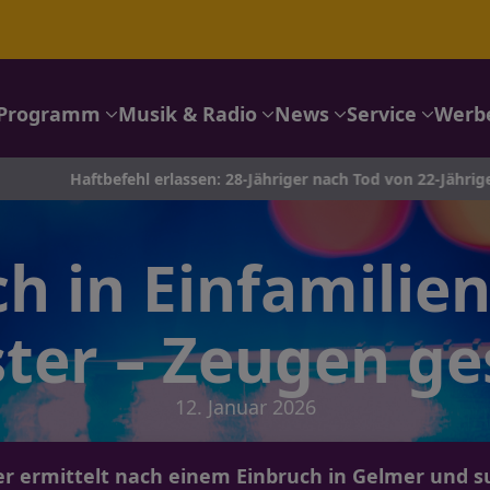
Programm
Musik & Radio
News
Service
Werb
tbefehl erlassen: 28-Jähriger nach Tod von 22-Jähriger in Siegen 
h in Einfamilie
ter – Zeugen ge
12. Januar 2026
er ermittelt nach einem Einbruch in Gelmer und 