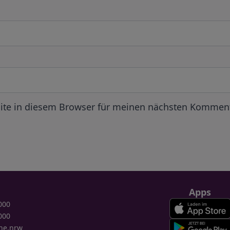
ite in diesem Browser für meinen nächsten Komment
Apps
000
000
ne.nrw