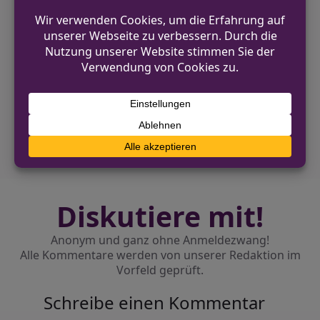
VORHERIGER BEITRAG
Einbruch in Wohnung in Paderborn-Elsen –
Polizei sucht Zeugen
NÄCHSTER BEITRAG
Geldern: Nach Verkehrsunfallflucht
Gartenzaun beschädigt
Diskutiere mit!
Anonym und ganz ohne Anmeldezwang!
Alle Kommentare werden von unserer Redaktion im
Vorfeld geprüft.
Schreibe einen Kommentar