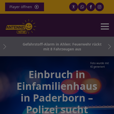
Player öffnen
th
Gefahrstoff-Alarm in Ahlen: Feuerwehr rückt
ern
mit 8 Fahrzeugen aus
Foto wurde mit
KI generiert
Einbruch in
Einfamilienhaus
in Paderborn –
Polizei sucht