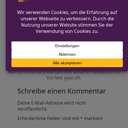
NÄCHSTER BEITRAG
Eine leichtverletzte Person bei Auffahrunfall
in Hattingen
Diskutiere mit!
Anonym und ganz ohne Anmeldezwang!
Alle Kommentare werden von unserer Redaktion im
Vorfeld geprüft.
Schreibe einen Kommentar
Alternative:
Deine E-Mail-Adresse wird nicht
veröffentlicht.
Erforderliche Felder sind mit
*
markiert