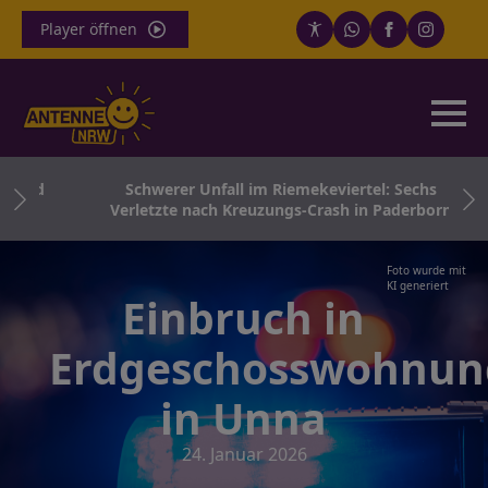
Player öffnen
 und
Schwerer Unfall im Riemekeviertel: Sechs
Verletzte nach Kreuzungs-Crash in Paderborn
Foto wurde mit
KI generiert
Einbruch in
Erdgeschosswohnun
in Unna
24. Januar 2026