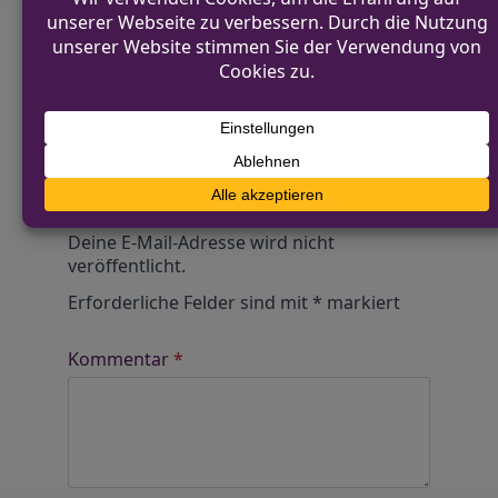
Diskutiere mit!
Anonym und ganz ohne Anmeldezwang!
Alle Kommentare werden von unserer Redaktion im
Vorfeld geprüft.
Schreibe einen Kommentar
Alternative:
Deine E-Mail-Adresse wird nicht
veröffentlicht.
Erforderliche Felder sind mit
*
markiert
Kommentar
*