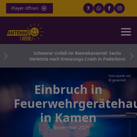
Player öffnen
 und
Schwerer Unfall im Riemekeviertel: Sechs
Verletzte nach Kreuzungs-Crash in Paderborn
Foto wurde mit
KI generiert
Einbruch in
Feuerwehrgeräteha
in Kamen
5. November 2025