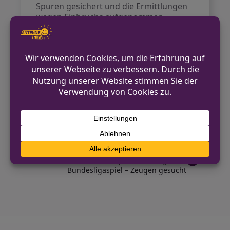
Spuren gesichert und die Ermittlungen
wegen Einbruchs aufgenommen.
Allgemeine Kontaktmöglichkeiten
finden sich auf der offiziellen Webseite
der Polizei Rhein-Sieg-Kreis
https://www.polizei.nrw/rhein-sieg-
kreis.
VORHERIGER BEITRAG
Essen: Räuber bedroht Kassiererin mit
Schusswaffe
NÄCHSTER BEITRAG
Gefährliche Körperverletzung nach
Bundesligaspiel – Zeugen gesucht