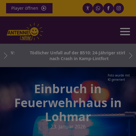
Player öffnen
 NRW:
Tödlicher Unfall auf der B510: 24-Jähriger stirbt
nach Crash in Kamp-Lintfort
Foto wurde mit
KI generiert
Einbruch in
Feuerwehrhaus in
Lohmar
23. Januar 2026