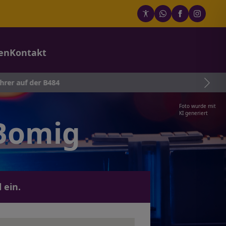
en
Kontakt
 B484
Foto wurde mit
KI generiert
 Bomig
 ein.