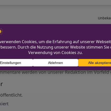
Unbekan
Diskutiere mit!
Anonym und ganz ohne Anmeldezwang!
mmentare werden von unserer Redaktion im Vorfeld 
r
öffentlicht.
iert