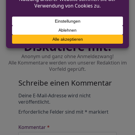
Einbruch in Rösrather Erdgeschosswohnung
Diskutiere mit!
Anonym und ganz ohne Anmeldezwang!
Alle Kommentare werden von unserer Redaktion im
Vorfeld geprüft.
Schreibe einen Kommentar
Alternative:
Deine E-Mail-Adresse wird nicht
veröffentlicht.
Erforderliche Felder sind mit
*
markiert
Kommentar
*