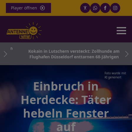
Player öffnen
r Dom
Kokain in Lutschern versteckt: Zollhunde am
Flughafen Düsseldorf enttarnen 68-Jährigen
Foto wurde mit
KI generiert
Einbruch in
Herdecke: Täter
hebeln Fenster
auf