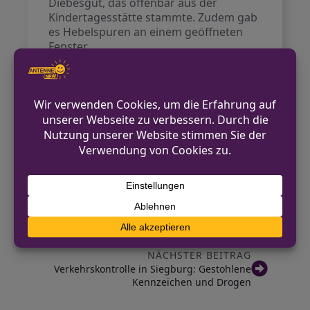
Diebesgut, das offenbar aus der
Kindertagesstätte stammte. Zudem gab
es Hebelspuren an einem geöffneten
Fenster.
Der 21-Jährige wurde zur Polizeiwache
gebracht und einem Haftrichter
vorgeführt, der Untersuchungshaft
anordnete. Kurz darauf konnte auch der
zweite Tatverdächtige festgenommen
werden. Beide müssen sich nun einem
Strafverfahren stellen.
VORHERIGER BEITRAG
Bürgersprechstunde in Schwerte:
Bezirksdienstbeamte vor Ort
NÄCHSTER BEITRAG
Verkehrskontrolle in Siegburg: Gestohlene
Kennzeichen und Drogen