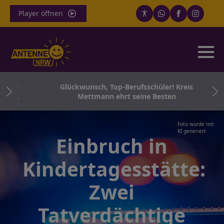
Player öffnen
 für
Glückwunsch, Top-Berufsschüler! Kreis
 Co.
Mettmann ehrt seine Besten
Foto wurde mit
KI generiert
Einbruch in
Kindertagesstätte:
Zwei
Tatverdächtige