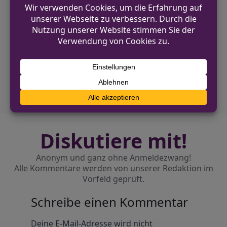
VORHERIGER BEITRAG
Truppmann-Ausbildung Teil 2 der
Feuerwehren Hünxe und Schermbeck
gestartet
NÄCHSTER BEITRAG
Rettungshubschrauber nach Verkehrsunfall
im Einsatz
Diskutiere mit!
Anonym und ganz ohne Anmeldezwang!
Alle Kommentare werden von unserer Redaktion im
Vorfeld geprüft.
Schreibe einen Kommentar
Alternative:
Deine E-Mail-Adresse wird nicht