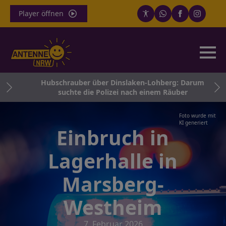
Player öffnen
ehr
Hubschrauber über Dinslaken-Lohberg: Darum
suchte die Polizei nach einem Räuber
Foto wurde mit
KI generiert
Einbruch in
Lagerhalle in
Marsberg-
Westheim
7. Februar 2026