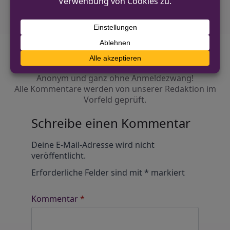
Diskutiere mit!
Anonym und ganz ohne Anmeldezwang!
Alle Kommentare werden von unserer Redaktion im
Vorfeld geprüft.
Schreibe einen Kommentar
Alternative:
Deine E-Mail-Adresse wird nicht
veröffentlicht.
Erforderliche Felder sind mit
*
markiert
Kommentar
*