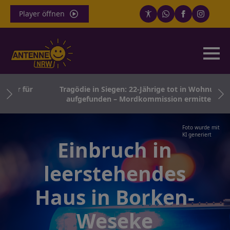
Player öffnen
hr für
Tragödie in Siegen: 22-Jährige tot in Wohnung
aufgefunden – Mordkommission ermittelt
Foto wurde mit
KI generiert
Einbruch in
leerstehendes
Haus in Borken-
Weseke