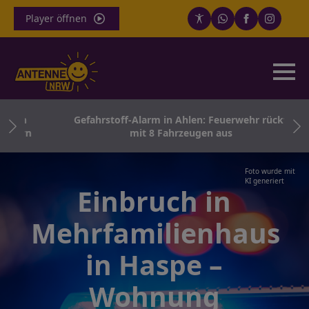
Player öffnen
rath
Gefahrstoff-Alarm in Ahlen: Feuerwehr rückt
tern
mit 8 Fahrzeugen aus
Foto wurde mit
KI generiert
Einbruch in
Mehrfamilienhaus
in Haspe –
Wohnung