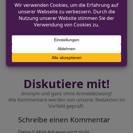
VORHERIGER BEITRAG
Pedelec-Fahrer flüchtet vor der Polizei in
Lüdinghausen
NÄCHSTER BEITRAG
Motorrad aus Tiefgarage in Monheim am
Rhein gestohlen
Diskutiere mit!
Anonym und ganz ohne Anmeldezwang!
Alle Kommentare werden von unserer Redaktion im
Vorfeld geprüft.
Schreibe einen Kommentar
Alternative:
Deine E-Mail-Adresse wird nicht