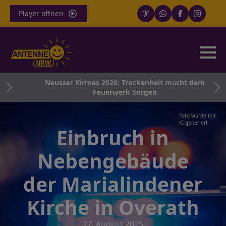
Player öffnen
g
Neusser Kirmes 2026: Trockenheit macht dem
Feuerwerk Sorgen
Foto wurde mit
KI generiert
Einbruch in
Nebengebäude
der Marialindener
Kirche in Overath
27. August 2025