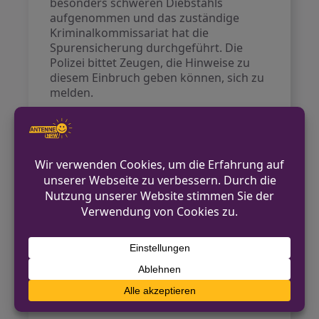
besonders schweren Diebstahls
aufgenommen und das zuständige
Kriminalkommissariat hat die
Spurensicherung durchgeführt. Die
Polizei bittet Zeugen, die Hinweise zu
diesem Einbruch geben können, sich zu
melden.
Die Kontaktaufnahme ist über das
zuständige Kriminalkommissariat in
Bergisch Gladbach möglich.
Kontakt für Hinweise /
Pressestelle
Polizei Rheinisch-Bergischer Kreis
02202 205-0
pressestelle.rheinisch-bergischer-
kreis@polizei.nrw.de
https://www.polizei.nrw.de