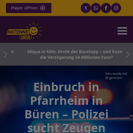
Player öffnen
enden
Miqua in Köln: Droht der Baustopp – und kostet
die Verzögerung 34 Millionen Euro?
Foto wurde mit
KI generiert
Einbruch in
Pfarrheim in
Büren – Polizei
sucht Zeugen