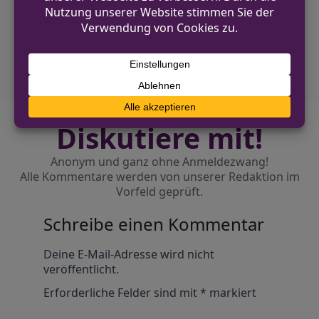
NÄCHSTER BEITRAG
Oelde: Unbekannte brechen
Einbruchsversuch ab
Diskutiere mit!
Anonym und ganz ohne Anmeldezwang!
Alle Kommentare werden von unserer Redaktion im
Vorfeld geprüft.
Schreibe einen Kommentar
Alternative:
Deine E-Mail-Adresse wird nicht
veröffentlicht.
Erforderliche Felder sind mit
*
markiert