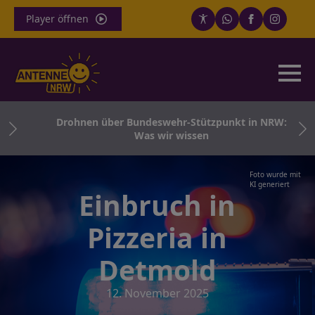
Player öffnen
ung
Drohnen über Bundeswehr-Stützpunkt in NRW:
t
Was wir wissen
Foto wurde mit
KI generiert
Einbruch in
Pizzeria in
Detmold
12. November 2025