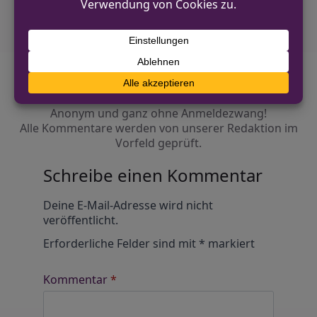
Diskutiere mit!
Anonym und ganz ohne Anmeldezwang!
Alle Kommentare werden von unserer Redaktion im
Vorfeld geprüft.
Schreibe einen Kommentar
Alternative:
Deine E-Mail-Adresse wird nicht
veröffentlicht.
Erforderliche Felder sind mit
*
markiert
Kommentar
*