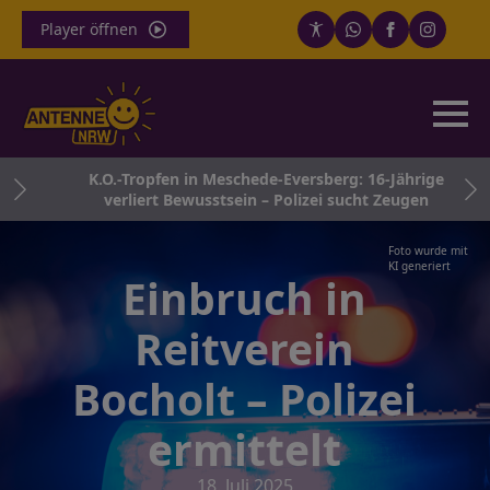
Player öffnen
inkt
K.O.-Tropfen in Meschede-Eversberg: 16-Jährige
verliert Bewusstsein – Polizei sucht Zeugen
Foto wurde mit
KI generiert
Einbruch in
Reitverein
Bocholt – Polizei
ermittelt
18. Juli 2025