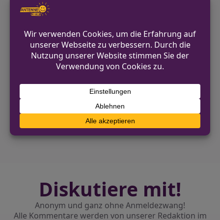
Kreispolizeibehörde Borken
02871 2990
https://borken.polizei.nrw/
VORHERIGER BEITRAG
Unbekannte dringen in Drogeriemarkt in
Bocholt ein
NÄCHSTER BEITRAG
Ahaus: Unbekannte schlagen Seitenscheibe
eines Pkw ein
Diskutiere mit!
Anonym und ganz ohne Anmeldezwang!
Alle Kommentare werden von unserer Redaktion im