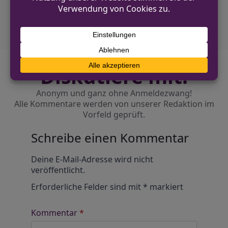
Küche gelangen
Diskutiere mit!
Anonym und ganz ohne Anmeldezwang!
Alle Kommentare werden von unserer Redaktion im
Vorfeld geprüft.
Schreibe einen Kommentar
Alternative:
Deine E-Mail-Adresse wird nicht
veröffentlicht.
Erforderliche Felder sind mit
*
markiert
Kommentar
*