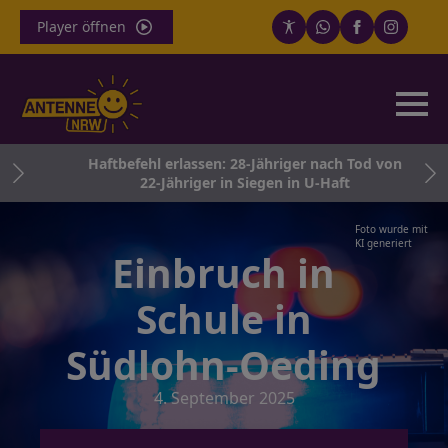
Player öffnen
Haftbefehl erlassen: 28-Jähriger nach Tod von
22-Jähriger in Siegen in U-Haft
Foto wurde mit
KI generiert
Einbruch in
Schule in
Südlohn-Oeding
4. September 2025