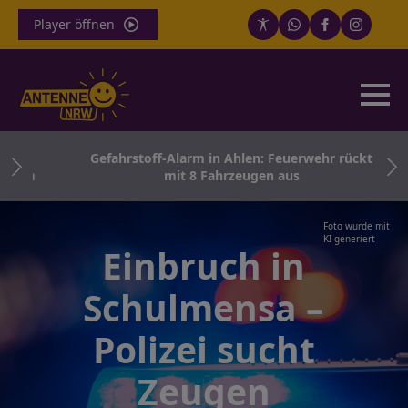
Player öffnen
ath
Gefahrstoff-Alarm in Ahlen: Feuerwehr rückt
tern
mit 8 Fahrzeugen aus
Foto wurde mit
KI generiert
Einbruch in
Schulmensa –
Polizei sucht
Zeugen