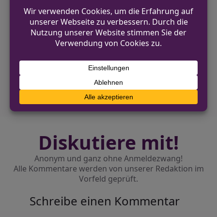
VORHERIGER BEITRAG
Öffentlichkeitsfahndung nach Ihor LIBYCH
in Essen
NÄCHSTER BEITRAG
Dortmund: Trio nach PKW-Aufbrüchen in
Untersuchungshaft
Diskutiere mit!
Anonym und ganz ohne Anmeldezwang!
Alle Kommentare werden von unserer Redaktion im
Vorfeld geprüft.
Schreibe einen Kommentar
Alternative: