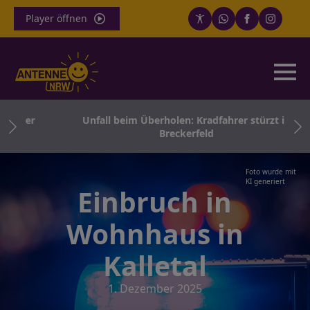
Player öffnen
riger
Unfall beim Überholen: Kradfahrer stürzt in
Breckerfeld
Foto wurde mit
KI generiert
Einbruch in
Wohnhaus in
Kalletal
1. Dezember 2025