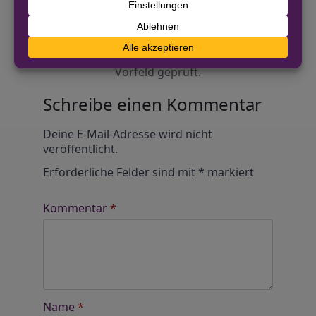
Diskutiere mit!
Anonym und ganz ohne Anmeldezwang!
Alle Kommentare werden von unserer Redaktion im
Vorfeld geprüft.
Schreibe einen Kommentar
Alternative:
Deine E-Mail-Adresse wird nicht
veröffentlicht.
Erforderliche Felder sind mit
*
markiert
Kommentar
*
Name
*