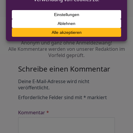
Diskutiere mit!
Anonym und ganz ohne Anmeldezwang!
Alle Kommentare werden von unserer Redaktion im
Vorfeld geprüft.
Schreibe einen Kommentar
Alternative:
Deine E-Mail-Adresse wird nicht
veröffentlicht.
Erforderliche Felder sind mit
*
markiert
Kommentar
*