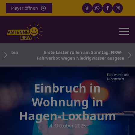
Player öffnen
oolsten
Erste Laster rollen am Sonntag: NRW-
Fahrverbot wegen Niedrigwasser ausgesetzt
Foto wurde mit
KI generiert
Einbruch in
Wohnung in
Hagen-Loxbaum
4. Oktober 2025