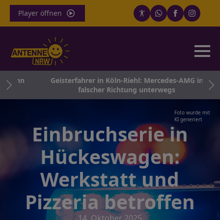
Player öffnen
obahn
Geisterfahrer in Köln-Riehl: Mercedes-AMG in
falscher Richtung unterwegs
Foto wurde mit
KI generiert
Einbruchserie in
Hückeswagen:
Werkstatt und
Pizzeria betroffen
14. Oktober 2025