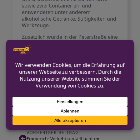
sowie zwei Container ein und
entwendeten unter anderem
alkoholische Getränke, Süßigkeiten und
Werkzeuge.
Zusätzlich wurde in der Peterstraße eine
Pizzeria zwischen Sonntagabend und
Montagabend heimgesucht. Die Täter
hebelten eine rückseitige Tür auf und
stahlen Tiefkühlkost aus einem
Kühlraum.
Allgemeine Kontaktmöglichkeiten
finden sich auf der offiziellen Webseite
der Kreispolizeibehörde Oberbergischer
Kreis
https://oberbergischer-
kreis.polizei.nrw/
.
VORHERIGER BEITRAG
Emmerich: Verkehrsunfallflucht mit