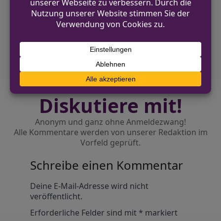
Unfall aufgehoben
NÄCHSTER BEITRAG
Anlagebetrug im Kreis Coesfeld: 74-Jähriger
verliert Geld
Diskutiere mit!
Anonym und ganz ohne Anmeldezwang!
Alle Kommentare werden von unserer Redaktion im
Vorfeld geprüft.
Schreibe einen Kommentar
Alternative:
Deine E-Mail-Adresse wird nicht
veröffentlicht.
Erforderliche Felder sind mit
*
markiert