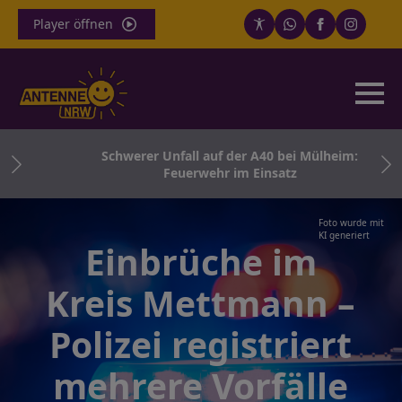
Player öffnen
Schwerer Unfall auf der A40 bei Mülheim:
Feuerwehr im Einsatz
Foto wurde mit
KI generiert
Einbrüche im
Kreis Mettmann –
Polizei registriert
mehrere Vorfälle