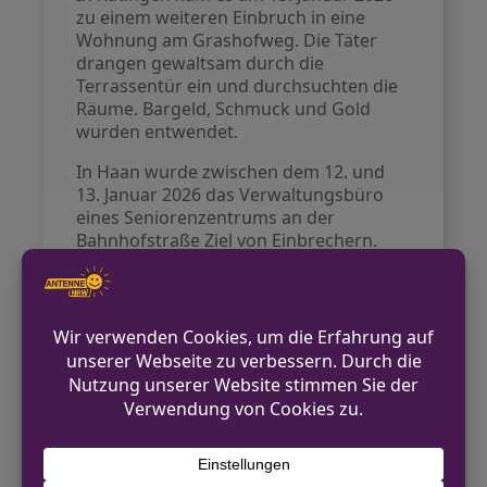
zu einem weiteren Einbruch in eine
Wohnung am Grashofweg. Die Täter
drangen gewaltsam durch die
Terrassentür ein und durchsuchten die
Räume. Bargeld, Schmuck und Gold
wurden entwendet.
In Haan wurde zwischen dem 12. und
13. Januar 2026 das Verwaltungsbüro
eines Seniorenzentrums an der
Bahnhofstraße Ziel von Einbrechern.
Hier durchbrachen die Täter ein Fenster
und entwendeten einen Tresor mit
Bargeld.
Des Weiteren wurde in Monheim am
Rhein in eine Wohnung sowie mehrere
Kellerabteile eingebrochen. Dabei
wurde unter anderem Werkzeug und
ein Fahrrad entwendet. Die genaue Art
der Schadenssumme ist derzeit noch
nicht bekannt.