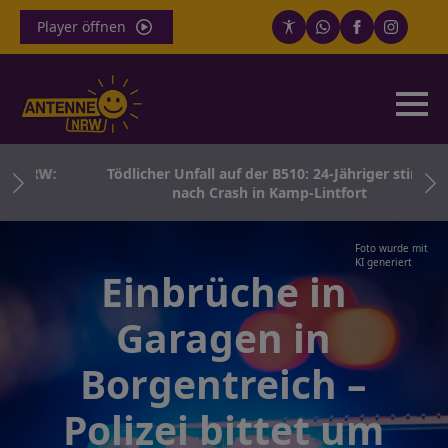
Player öffnen
 NRW:
Tödlicher Unfall auf der B510: 24-Jähriger stirbt
nach Crash in Kamp-Lintfort
Foto wurde mit
KI generiert
Einbrüche in
Garagen in
Borgentreich –
Polizei bittet um