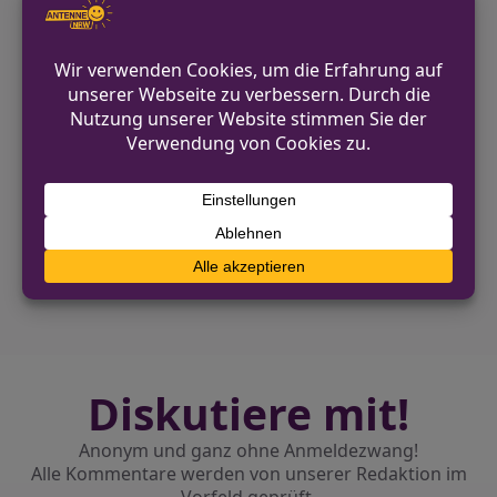
Personen, die im genannten Zeitraum
verdächtige Aktivitäten bemerkt haben,
werden gebeten, sich zu melden.
VORHERIGER BEITRAG
Olfen: Unfallflucht im Kreisverkehr auf
Lüdinghauser Straße
NÄCHSTER BEITRAG
Unfallflucht in Gronau-Epe – Zeugen
gesucht
Diskutiere mit!
Anonym und ganz ohne Anmeldezwang!
Alle Kommentare werden von unserer Redaktion im